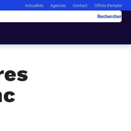
Actualités
Agences
Contact
Offres d'emploi
Rechercher
res
nc