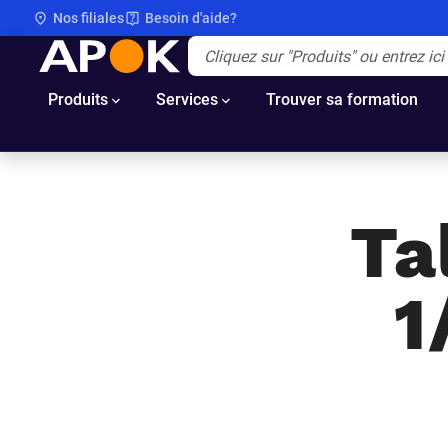
Nos filiales
Besoin d'aide?
APOK
Apok.Header.Search.Label
(Optionnel)
Produits
Services
Trouver sa formation
Ta
1