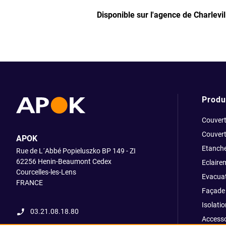
Disponible sur l'agence de Charlevi
Produ
Couvert
Couvert
APOK
Etanche
Rue de L´Abbé Popieluszko BP 149 - ZI
62256 Henin-Beaumont Cedex
Eclaire
Courcelles-les-Lens
Evacuat
FRANCE
Façade 
Isolatio
03.21.08.18.80
Accesso