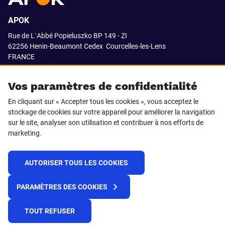
APOK
Rue de L´Abbé Popieluszko BP 149 - ZI
62256 Henin-Beaumont Cedex
Courcelles-les-Lens
FRANCE
03.21.08.18.80
Vos paramètres de confidentialité
En cliquant sur « Accepter tous les cookies », vous acceptez le
stockage de cookies sur votre appareil pour améliorer la navigation
SUIVEZ-NOUS SUR
sur le site, analyser son utilisation et contribuer à nos efforts de
marketing.
LinkedIn
Facebook
AUTORISER TOUS LES COOKIES
© 2021 APOK
PARAMÈTRES DES COOKIES
Cookies
Protection de la vie privée
Conditions générales de vente
Égalité professionnelle F/H
TOUT REFUSER
Plateforme de recueil d'alertes