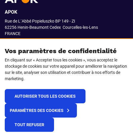
APOK
Rue de L´Abbé Popieluszko BP 149 - ZI
62256 Henin-Beaumont Cedex
Courcelles-les-Lens
FRANCE
03.21.08.18.80
Vos paramètres de confidentialité
En cliquant sur « Accepter tous les cookies », vous acceptez le
stockage de cookies sur votre appareil pour améliorer la navigation
SUIVEZ-NOUS SUR
sur le site, analyser son utilisation et contribuer à nos efforts de
marketing.
LinkedIn
Facebook
AUTORISER TOUS LES COOKIES
© 2021 APOK
PARAMÈTRES DES COOKIES
Cookies
Protection de la vie privée
Conditions générales de vente
Égalité professionnelle F/H
TOUT REFUSER
Plateforme de recueil d'alertes