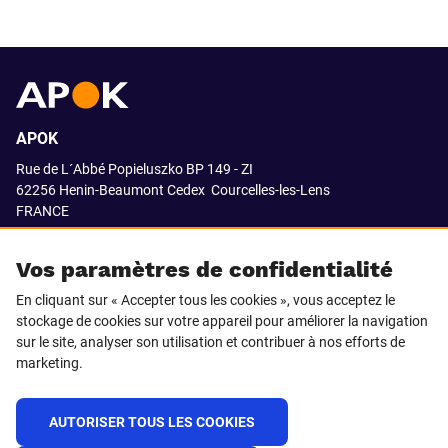
APOK
Rue de L´Abbé Popieluszko BP 149 - ZI
62256 Henin-Beaumont Cedex
Courcelles-les-Lens
FRANCE
03.21.08.18.80
Vos paramètres de confidentialité
En cliquant sur « Accepter tous les cookies », vous acceptez le
stockage de cookies sur votre appareil pour améliorer la navigation
SUIVEZ-NOUS SUR
sur le site, analyser son utilisation et contribuer à nos efforts de
marketing.
LinkedIn
Facebook
AUTORISER TOUS LES COOKIES