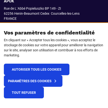
APOK
Rue de L´Abbé Popieluszko BP 149 - ZI
62256 Henin-Beaumont Cedex
Courcelles-les-Lens
FRANCE
03.21.08.18.80
Vos paramètres de confidentialité
En cliquant sur « Accepter tous les cookies », vous acceptez le
stockage de cookies sur votre appareil pour améliorer la navigation
SUIVEZ-NOUS SUR
sur le site, analyser son utilisation et contribuer à nos efforts de
marketing.
LinkedIn
Facebook
AUTORISER TOUS LES COOKIES
© 2021 APOK
PARAMÈTRES DES COOKIES
Cookies
Protection de la vie privée
Conditions générales de vente
Égalité professionnelle F/H
TOUT REFUSER
Plateforme de recueil d'alertes