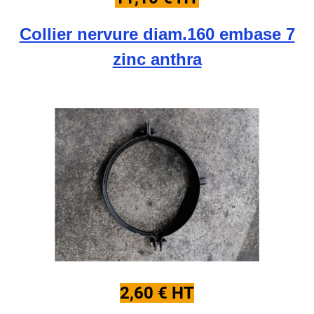
Collier nervure diam.160 embase 7
zinc anthra
2,60 € HT