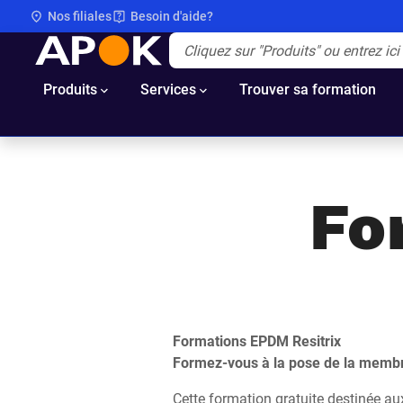
Nos filiales
Besoin d'aide?
APOK
Apok.Header.Search.Label
(Optionnel)
Produits
Services
Trouver sa formation
Fo
Formations EPDM Resitrix
Formez-vous à la pose de la membra
Cette formation gratuite destinée au