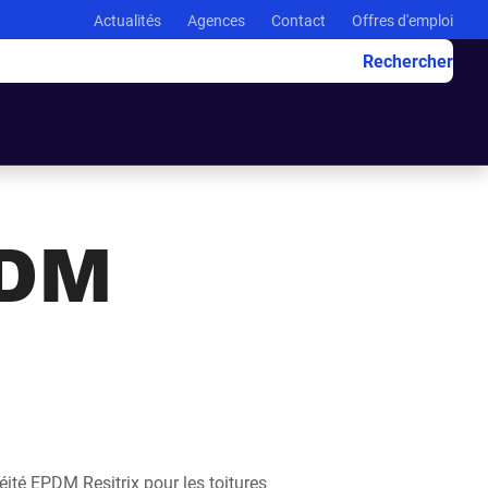
Actualités
Agences
Contact
Offres d'emploi
Rechercher
PDM
ité EPDM Resitrix pour les toitures