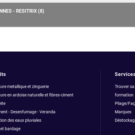
NES - RESITRIX (8)
its
Service
ure metallique et zinguerie
Trouver sa
ure en ardoise naturelle et fibres-ciment
formation
ite
Pliage/Fa
ment - Desenfumage - Veranda
Marques
ion des eaux pluviales
Déstockag
et bardage