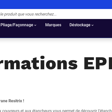
Pliage/Façonnage
Marques
Déstockage
rmations E
ne Resitrix !
x couvreurs et aux étancheurs vous permet de découvrir l’étanché