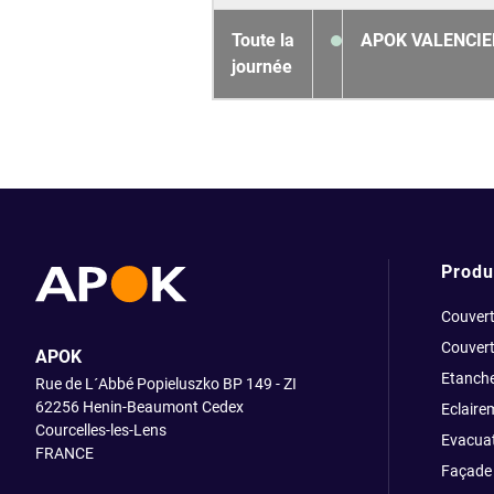
Toute la
APOK VALENCIEN
journée
Produ
Couvert
Couvert
APOK
Etanche
Rue de L´Abbé Popieluszko BP 149 - ZI
62256 Henin-Beaumont Cedex
Eclaire
Courcelles-les-Lens
Evacuat
FRANCE
Façade 