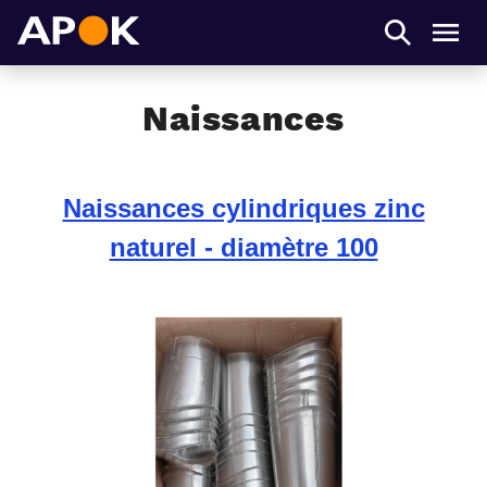
APOK
Men
Naissances
Naissances cylindriques zinc
naturel - diamètre 100