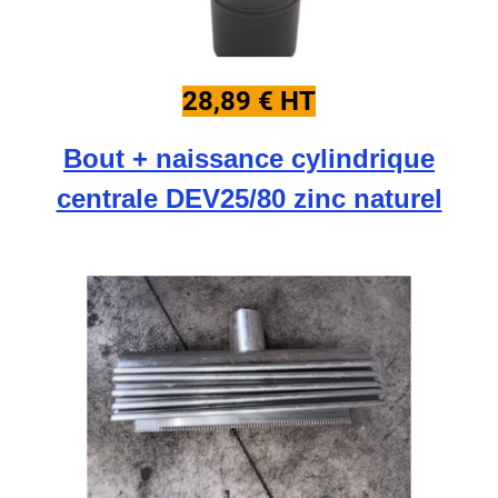
28,89 € HT
Bout + naissance cylindrique
centrale DEV25/80 zinc naturel