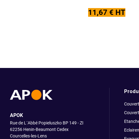
11,67 € HT
Produ
Couvert
Couvert
APOK
Etanche
Rue de L´Abbé Popieluszko BP 149 - ZI
62256 Henin-Beaumont Cedex
Eclaire
Courcelles-les-Lens
Evacuat