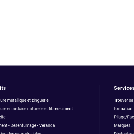
its
Service
ure metallique et zinguerie
Trouver sa
ure en ardoise naturelle et fibres-ciment
formation
ite
Pliage/Fa
ment - Desenfumage - Veranda
Marques
ion des eaux pluviales
Déstockag