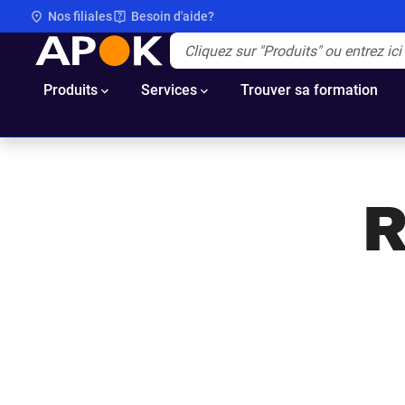
Nos filiales
Besoin d'aide?
APOK
Apok.Header.Search.Label
(Optionnel)
Produits
Services
Trouver sa formation
R