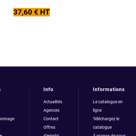
37,60
€
HT
s
Info
Informations
Actualités
Le catalogue en
Agences
ligne
çonnage
Contact
Téléchargez le
Offres
catalogue
e
d'emploi
À propos de nous