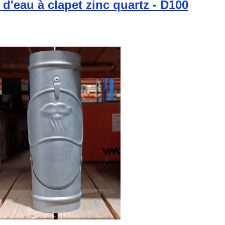
d'eau à clapet zinc quartz - D100