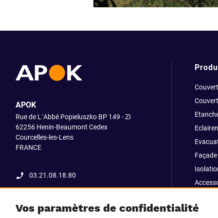
Produ
Couvert
Couvert
APOK
Etanche
Rue de L´Abbé Popieluszko BP 149 - ZI
62256 Henin-Beaumont Cedex
Eclaire
Courcelles-les-Lens
Evacuat
FRANCE
Façade 
Isolatio
03.21.08.18.80
Accesso
fixatio
Vos paramètres de confidentialité
Outillag