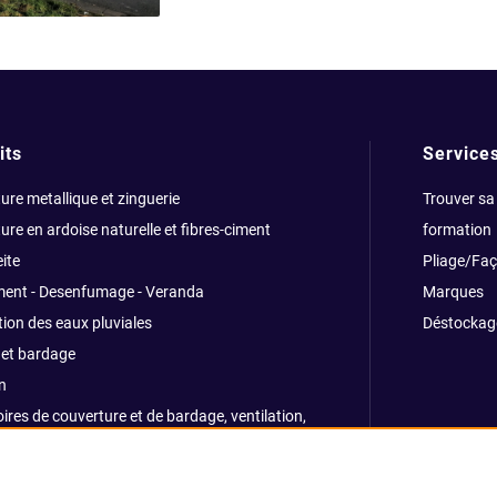
its
Service
ure metallique et zinguerie
Trouver sa
ure en ardoise naturelle et fibres-ciment
formation
ite
Pliage/Fa
ment - Desenfumage - Veranda
Marques
ion des eaux pluviales
Déstockag
et bardage
n
ires de couverture et de bardage, ventilation,
ns, traitemants
e et sécurité