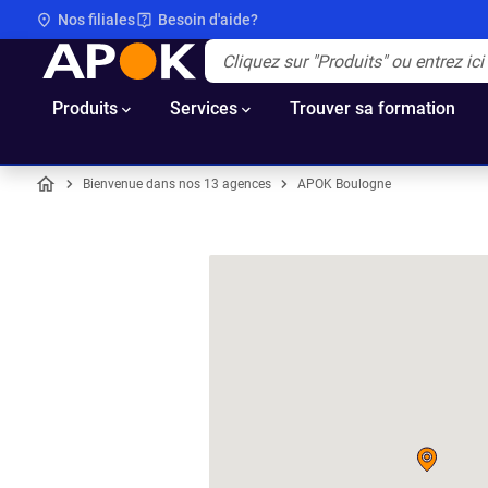
Nos filiales
Besoin d'aide?
APOK
Apok.Header.Search.Label
(Optionnel)
Produits
Services
Trouver sa formation
Bienvenue dans nos 13 agences
APOK Boulogne
Accueil