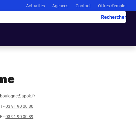
Actualités
Agences
Contact
Offres d'emploi
Rechercher
ne
boulogne@apok.fr
T -
03 91 90 00 80
F -
03 91 90 00 89