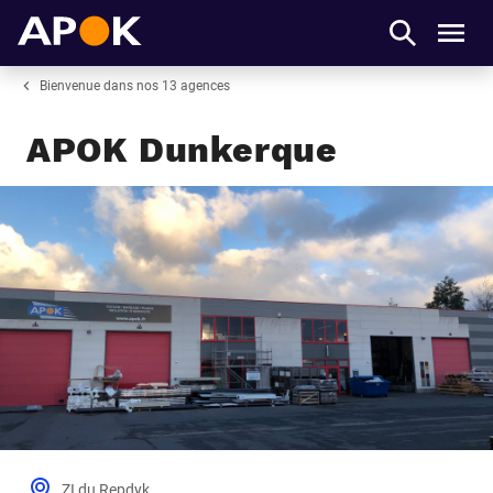
APOK
Men
Bienvenue dans nos 13 agences
APOK Dunkerque