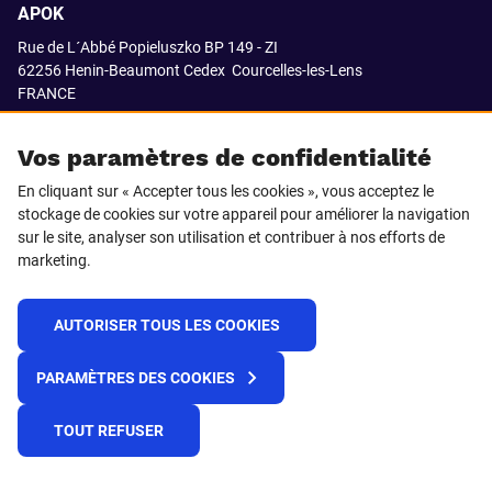
APOK
Rue de L´Abbé Popieluszko BP 149 - ZI
62256 Henin-Beaumont Cedex
Courcelles-les-Lens
FRANCE
03.21.08.18.80
Vos paramètres de confidentialité
En cliquant sur « Accepter tous les cookies », vous acceptez le
stockage de cookies sur votre appareil pour améliorer la navigation
SUIVEZ-NOUS SUR
sur le site, analyser son utilisation et contribuer à nos efforts de
marketing.
LinkedIn
Facebook
AUTORISER TOUS LES COOKIES
© 2021 APOK
PARAMÈTRES DES COOKIES
Cookies
Protection de la vie privée
Conditions générales de vente
Égalité professionnelle F/H
TOUT REFUSER
Plateforme de recueil d'alertes