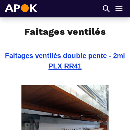
APOK
Men
Faitages ventilés
Faitages ventilés double pente - 2ml
PLX RR41