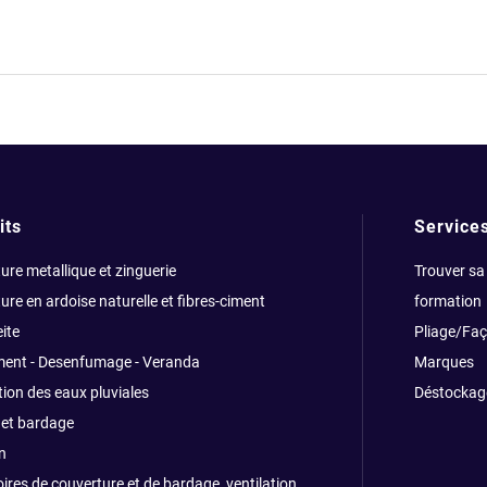
its
Service
ure metallique et zinguerie
Trouver sa
ure en ardoise naturelle et fibres-ciment
formation
ite
Pliage/Fa
ment - Desenfumage - Veranda
Marques
ion des eaux pluviales
Déstockag
et bardage
n
ires de couverture et de bardage, ventilation,