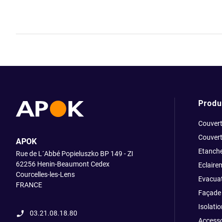
Produ
Couvert
Couvert
APOK
Etanche
Rue de L´Abbé Popieluszko BP 149 - ZI
62256 Henin-Beaumont Cedex
Eclaire
Courcelles-les-Lens
Evacuat
FRANCE
Façade 
Isolatio
03.21.08.18.80
Accesso