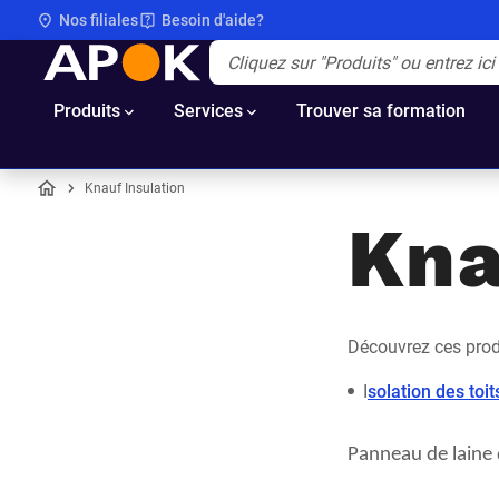
Nos filiales
Besoin d'aide?
APOK
Apok.Header.Search.Label
(Optionnel)
Produits
Services
Trouver sa formation
Knauf Insulation
Accueil
Kna
Découvrez ces prod
I
solation des toi
Panneau de laine d