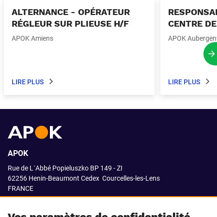
ALTERNANCE - OPÉRATEUR
RESPONSAB
RÉGLEUR SUR PLIEUSE H/F
CENTRE DE
APOK Amiens
APOK Aubergenv
P
LIRE PLUS
LIRE PLUS
APOK
Rue de L´Abbé Popieluszko BP 149 - ZI
62256 Henin-Beaumont Cedex
Courcelles-les-Lens
FRANCE
03.21.08.18.80
Vos paramètres de confidentialité