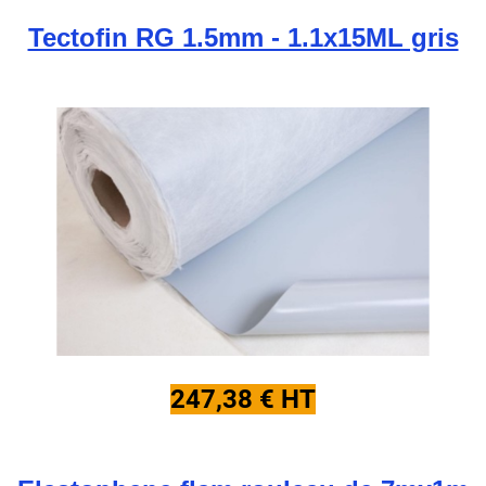
Tectofin RG 1.5mm - 1.1x15ML gris
247,38 € HT