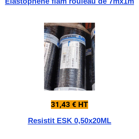
Elastophene flam rouleau de 7mx1m
31,43 € HT
Resistit ESK 0,50x20ML