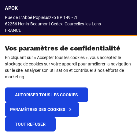
APOK
Rue de L´Abbé Popieluszko BP 149 - ZI
62256 Henin-Beaumont Cedex
Courcelles-les-Lens
FRANCE
03.21.08.18.80
Vos paramètres de confidentialité
En cliquant sur « Accepter tous les cookies », vous acceptez le
stockage de cookies sur votre appareil pour améliorer la navigation
SUIVEZ-NOUS SUR
sur le site, analyser son utilisation et contribuer à nos efforts de
marketing.
LinkedIn
Facebook
AUTORISER TOUS LES COOKIES
© 2021 APOK
PARAMÈTRES DES COOKIES
Cookies
Protection de la vie privée
Conditions générales de vente
Égalité professionnelle F/H
TOUT REFUSER
Plateforme de recueil d'alertes