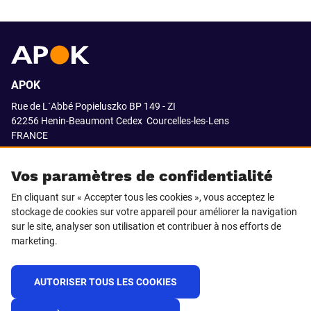
APOK
Rue de L´Abbé Popieluszko BP 149 - ZI
62256 Henin-Beaumont Cedex
Courcelles-les-Lens
FRANCE
03.21.08.18.80
Vos paramètres de confidentialité
En cliquant sur « Accepter tous les cookies », vous acceptez le
stockage de cookies sur votre appareil pour améliorer la navigation
SUIVEZ-NOUS SUR
sur le site, analyser son utilisation et contribuer à nos efforts de
marketing.
LinkedIn
Facebook
AUTORISER TOUS LES COOKIES
© 2021 APOK