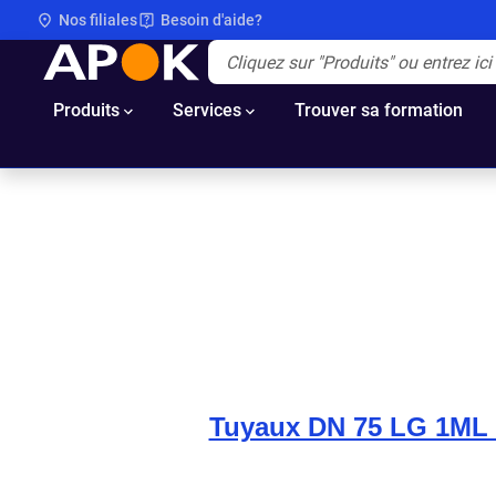
Nos filiales
Besoin d'aide?
APOK
Apok.Header.Search.Label
(Optionnel)
Produits
Services
Trouver sa formation
Tuyaux DN 75 LG 1ML