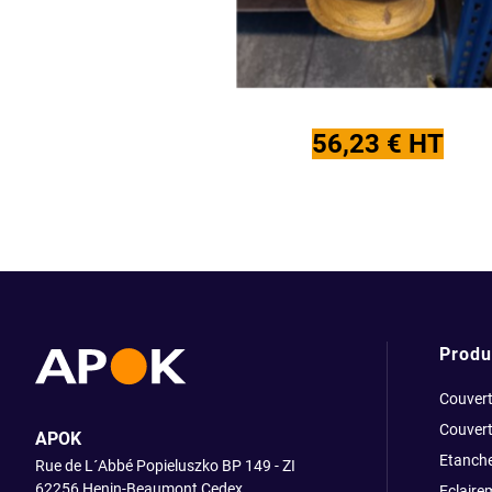
56,23 € HT
Produ
Couvert
Couvert
APOK
Etanche
Rue de L´Abbé Popieluszko BP 149 - ZI
62256 Henin-Beaumont Cedex
Eclaire