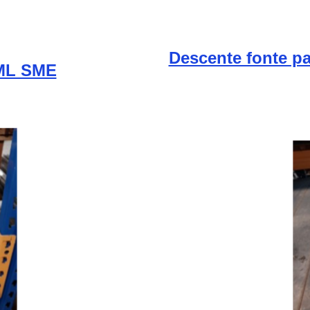
Descente fonte p
 ML SME