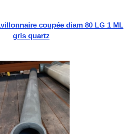
avillonnaire coupée diam 80 LG 1 ML
gris quartz