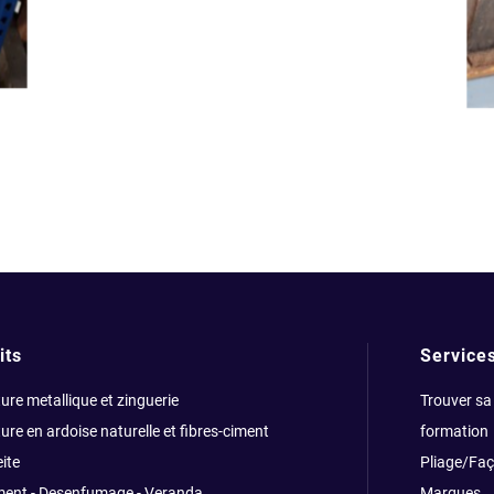
its
Service
ure metallique et zinguerie
Trouver sa
ure en ardoise naturelle et fibres-ciment
formation
ite
Pliage/Fa
ment - Desenfumage - Veranda
Marques