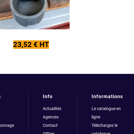
23,52 € HT
s
Info
Informations
Actualités
Le catalogue en
Agences
ligne
çonnage
Contact
Téléchargez le
Offres
catalogue