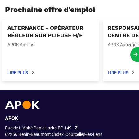
Prochaine offre d'emploi
ALTERNANCE - OPÉRATEUR
RESPONSAB
RÉGLEUR SUR PLIEUSE H/F
CENTRE DE
APOK Amiens
APOK Aubergenv
P
LIRE PLUS
LIRE PLUS
APOK
Rue de L´Abbé Popieluszko BP 149 - ZI
62256 Henin-Beaumont Cedex
Courcelles-les-Lens