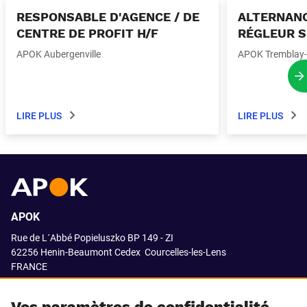
RESPONSABLE D'AGENCE / DE
ALTERNANC
CENTRE DE PROFIT H/F
RÉGLEUR S
APOK Aubergenville
APOK Tremblay-
P
LIRE PLUS
LIRE PLUS
APOK
Rue de L´Abbé Popieluszko BP 149 - ZI
62256 Henin-Beaumont Cedex
Courcelles-les-Lens
FRANCE
03.21.08.18.80
Vos paramètres de confidentialité