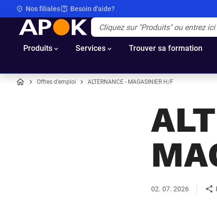
Nos filiales
Besoin d'aide?
APOK
Apok.Header.Search.Label
(Optionnel)
Produits
Services
Trouver sa formation
Offres d'emploi
ALTERNANCE - MAGASINIER H/F
Accueil
AL
MAG
02. 07. 2026