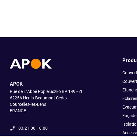
Produ
Couvert
Couvert
APOK
Etanche
Rue de L´Abbé Popieluszko BP 149 - ZI
62256 Henin-Beaumont Cedex
Eclaire
Courcelles-les-Lens
Evacuat
FRANCE
Façade 
Isolatio
03.21.08.18.80
Accesso