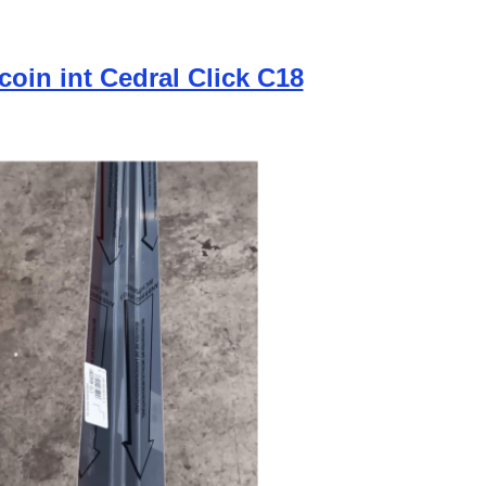
 coin int Cedral Click C18