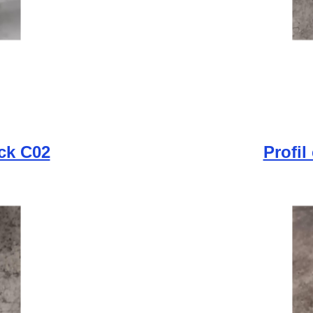
ick C02
Profil