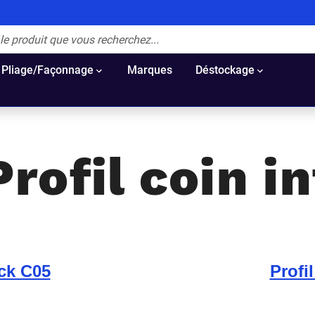
Pliage/Façonnage
Marques
Déstockage
Profil coin in
ick C05
Profi