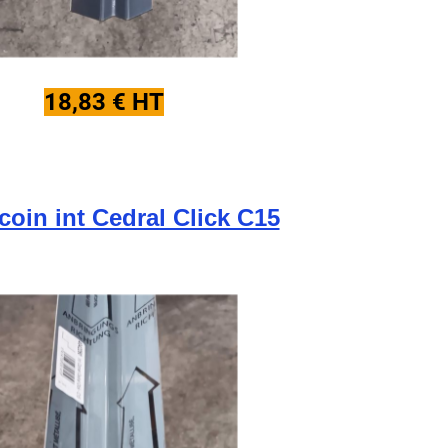
18,83 € HT
 coin int Cedral Click C15