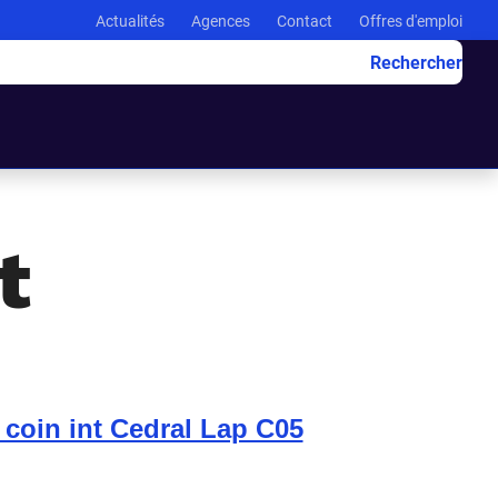
Actualités
Agences
Contact
Offres d'emploi
Rechercher
t
l coin int Cedral Lap C05