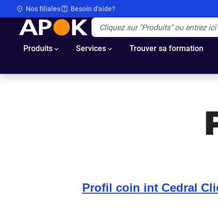
Nos filiales
Besoin d'aide?
APOK
Apok.Header.Search.Label
(Optionnel)
Produits
Services
Trouver sa formation
Profil coin int Cedral Cl