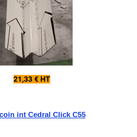
21,33 € HT
 coin int Cedral Click C55