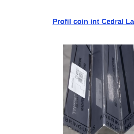
Profil coin int Cedral L